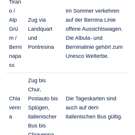
Tiran
o /
Im Sommer verkehren
Alp
Zug via
auf der Bernina Linie
Grü
Landquart
offene Aussichtswagen.
m /
und
Die Albula- und
Berni
Pontresina
Berninalinie gehört zum
napa
Unesco Welterbe.
ss
Zug bis
Chur,
Chia
Postauto bis
Die Tageskarten sind
venn
Splügen,
auch auf dem
a
italienischer
italienischen Bus gültig.
Bus bis
Chiavenna