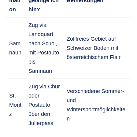
inati
gelange ich
Bemerkungen
on
hin?
Zug via
Landquart
Zollfreies Gebiet auf
Sam
nach Scuol,
Schweizer Boden mit
naun
mit Postauto
österreichischem Flair
bis
Samnaun
Zug via Chur
Verschiedene Sommer-
St.
oder
und
Morit
Postauto
Wintersportmöglichkeite
z
über den
n
Julierpass